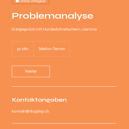
Online verfügbar
Problemanalyse
Erstgespräch mit Hundedolmetscherin Jasmina
30 Min.
3
Telefon-Termin
0
M
i
n
Weiter
.
Kontaktangaben
kontakt@dogship.ch