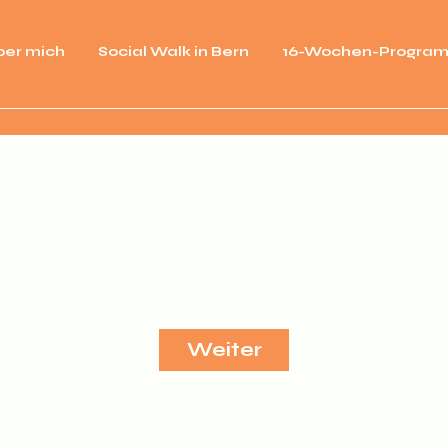
ber mich
Social Walk in Bern
16-Wochen-Progra
Erziehung ohne Wort
Weiter