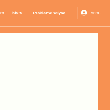
Anmelden
mm
More
Problemanalyse
e