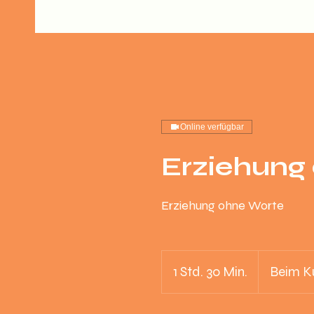
Online verfügbar
Erziehung
Erziehung ohne Worte
1 Std. 30 Min.
1
Beim K
S
t