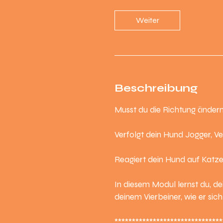
d
Weiter
3
0
M
i
n
Beschreibung
.
Musst du die Richtung änder
Verfolgt dein Hund Jogger, Ve
Reagiert dein Hund auf Katze
In diesem Modul lernst du, d
deinem Vierbeiner, wie er sich