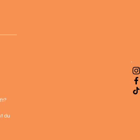
ft?
st du